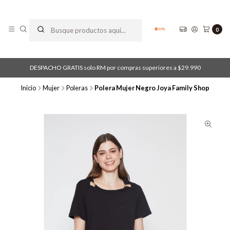
0
DESPACHO GRATIS solo RM por compras superiores a $29.990
Inicio
Mujer
Poleras
Polera Mujer Negro Joya Family Shop