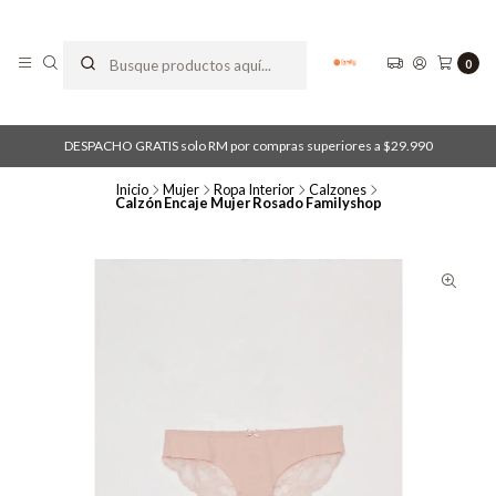
0
DESPACHO GRATIS solo RM por compras superiores a $29.990
Inicio
Mujer
Ropa Interior
Calzones
Calzón Encaje Mujer Rosado Familyshop