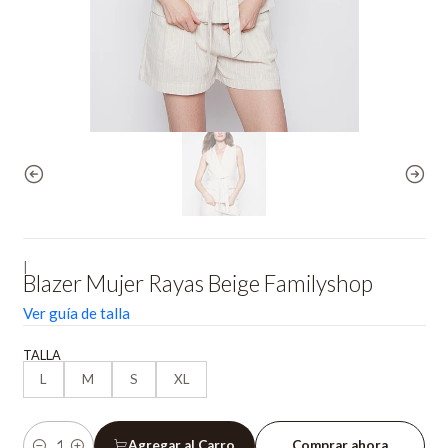
|
Blazer Mujer Rayas Beige Familyshop
Ver guía de talla
TALLA
L
M
S
XL
Agregar al Carro
Comprar ahora