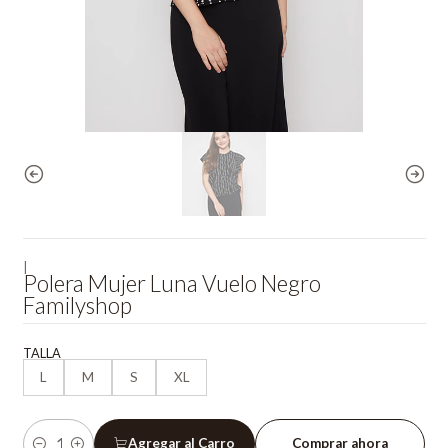
|
Polera Mujer Luna Vuelo Negro
Familyshop
TALLA
L
M
S
XL
Agregar al Carro
Comprar ahora