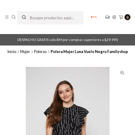
0
DESPACHO GRATIS solo RM por compras superiores a $29.990
Inicio
Mujer
Poleras
Polera Mujer Luna Vuelo Negro Familyshop