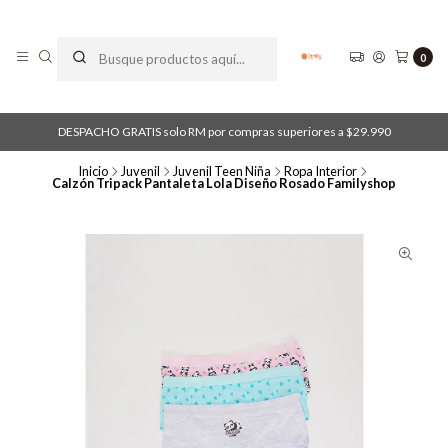
0
DESPACHO GRATIS solo RM por compras superiores a $29.990
Inicio
Juvenil
Juvenil Teen Niña
Ropa Interior
Calzón Tripack Pantaleta Lola Diseño Rosado Familyshop