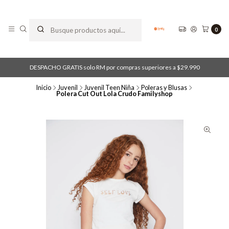
0
DESPACHO GRATIS solo RM por compras superiores a $29.990
Inicio
Juvenil
Juvenil Teen Niña
Poleras y Blusas
Polera Cut Out Lola Crudo Familyshop