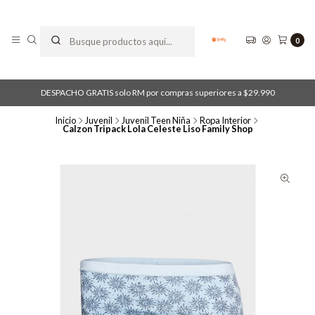
0
DESPACHO GRATIS solo RM por compras superiores a $29.990
Inicio
Juvenil
Juvenil Teen Niña
Ropa Interior
Calzon Tripack Lola Celeste Liso Family Shop