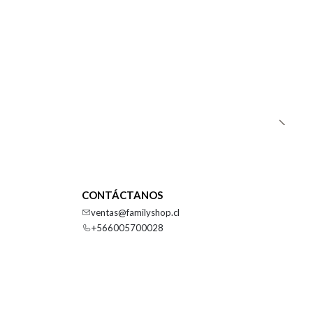
CONTÁCTANOS
ventas@familyshop.cl
+566005700028