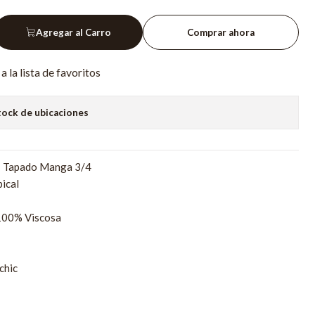
Agregar al Carro
Comprar ahora
a la lista de favoritos
tock de ubicaciones
: Tapado Manga 3/4
ical
100% Viscosa
chic