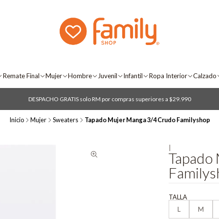
Remate Final
Mujer
Hombre
Juvenil
Infantil
Ropa Interior
Calzado
DESPACHO GRATIS solo RM por compras superiores a $29.990
Inicio
Mujer
Sweaters
Tapado Mujer Manga 3/4 Crudo Familyshop
|
Tapado 
Familys
TALLA
L
M