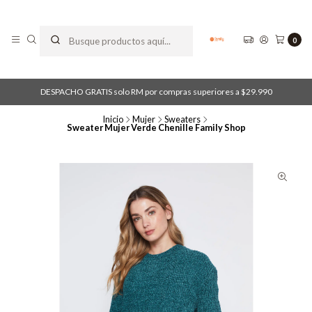
0
DESPACHO GRATIS solo RM por compras superiores a $29.990
Inicio
Mujer
Sweaters
Sweater Mujer Verde Chenille Family Shop