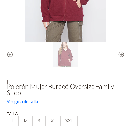
|
Polerón Mujer Burdeó Oversize Family
Shop
Ver guía de talla
TALLA
L
M
S
XL
XXL