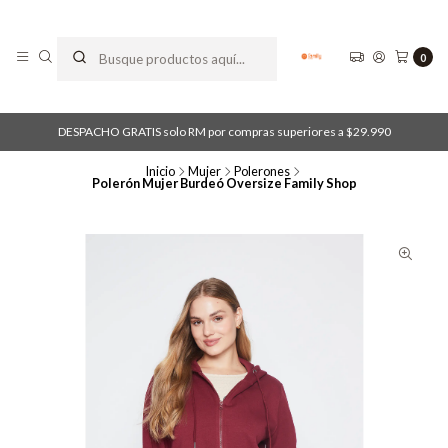
0
DESPACHO GRATIS solo RM por compras superiores a $29.990
Inicio
Mujer
Polerones
Polerón Mujer Burdeó Oversize Family Shop