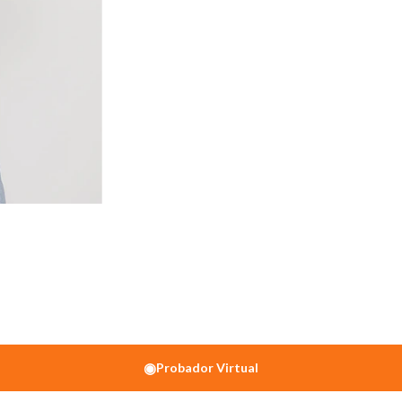
◉
Probador Virtual