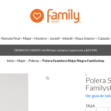
Remate Final
Mujer
Hombre
Juvenil
Infantil
Ropa Interior
Calzado
DESPACHO GRATIS solo RM por compras superiores a $29.990
Inicio
Mujer
Poleras
Polera Seamless Mujer Negro Familyshop
|
Polera 
Familys
Ver guía de tall
TALLA