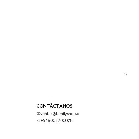
CONTÁCTANOS
ventas@familyshop.cl
+566005700028