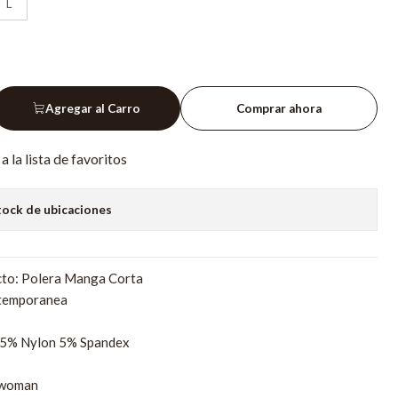
L
Agregar al Carro
Comprar ahora
a la lista de favoritos
tock de ubicaciones
to: Polera Manga Corta
temporanea
95% Nylon 5% Spandex
rwoman