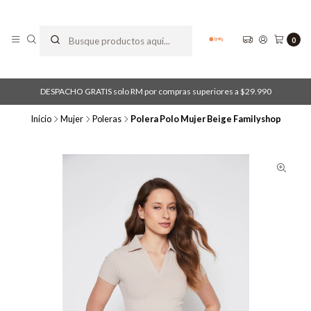
0
DESPACHO GRATIS solo RM por compras superiores a $29.990
Inicio
Mujer
Poleras
Polera Polo Mujer Beige Familyshop