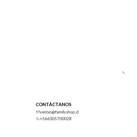
CONTÁCTANOS
ventas@familyshop.cl
+566005700028