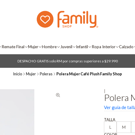
Remate Final
Mujer
Hombre
Juvenil
Infantil
Ropa Interior
Calzado
DESPACHO GRATIS solo RM por compras superiores a $29.990
Inicio
Mujer
Poleras
Polera Mujer Café Plush Family Shop
|
Polera 
Ver guía de tall
TALLA
L
M
COLOR