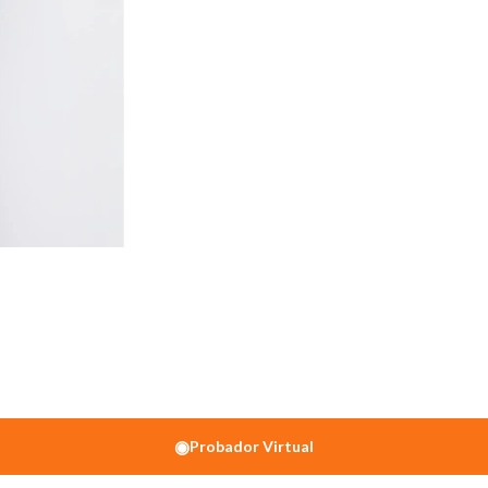
◉
Probador Virtual