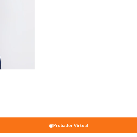
◉
Probador Virtual