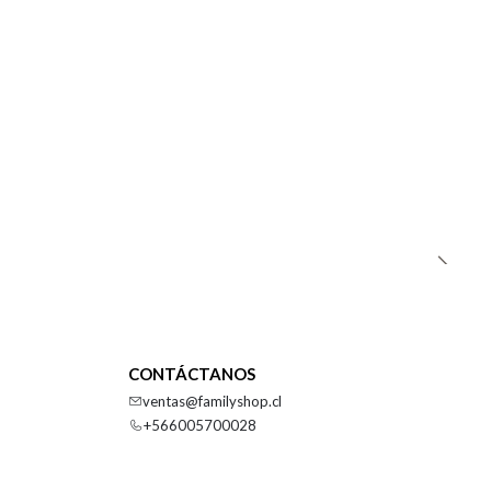
CONTÁCTANOS
ventas@familyshop.cl
+566005700028