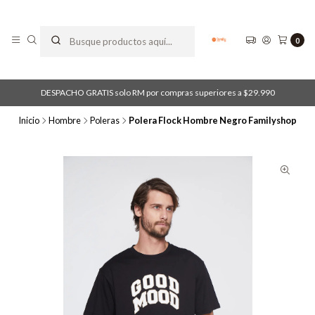
0
DESPACHO GRATIS solo RM por compras superiores a $29.990
Inicio
Hombre
Poleras
Polera Flock Hombre Negro Familyshop