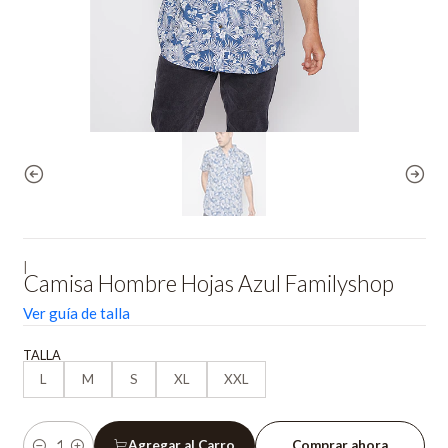
|
Camisa Hombre Hojas Azul Familyshop
Ver guía de talla
TALLA
L
M
S
XL
XXL
Agregar al Carro
Comprar ahora