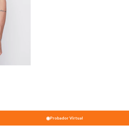
◉
Probador Virtual