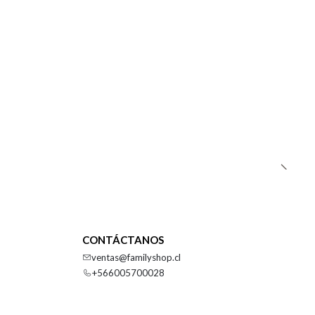
CONTÁCTANOS
ventas@familyshop.cl
+566005700028