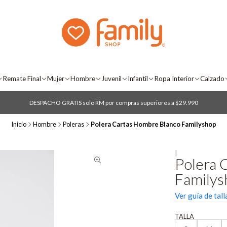
Remate Final
Mujer
Hombre
Juvenil
Infantil
Ropa Interior
Calzado
DESPACHO GRATIS solo RM por compras superiores a $29.990
Inicio
Hombre
Poleras
Polera Cartas Hombre Blanco Familyshop
|
Polera 
Familys
Ver guía de tall
TALLA