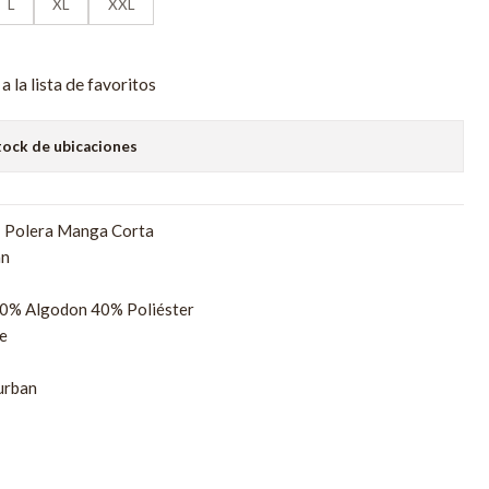
L
XL
XXL
a la lista de favoritos
tock de ubicaciones
: Polera Manga Corta
an
60% Algodon 40% Poliéster
e
urban