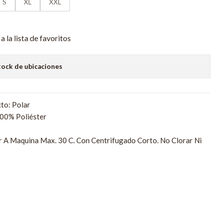
S
XL
XXL
a la lista de favoritos
tock de ubicaciones
to: Polar
00% Poliéster
r A Maquina Max. 30 C. Con Centrifugado Corto. No Clorar Ni