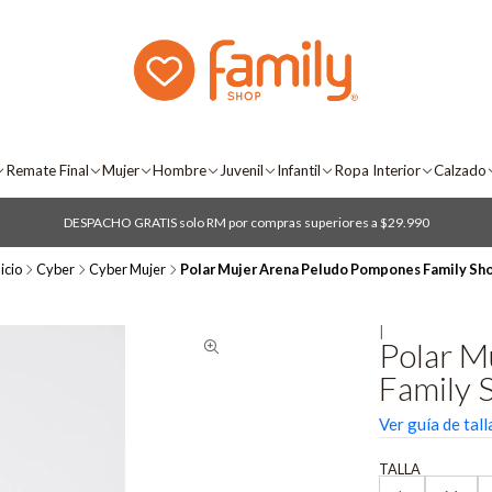
Remate Final
Mujer
Hombre
Juvenil
Infantil
Ropa Interior
Calzado
DESPACHO GRATIS solo RM por compras superiores a $29.990
icio
Cyber
Cyber Mujer
Polar Mujer Arena Peludo Pompones Family Sh
|
Polar M
Family 
Ver guía de tall
TALLA