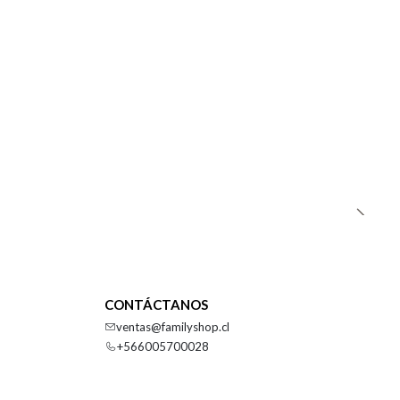
CONTÁCTANOS
ventas@familyshop.cl
+566005700028