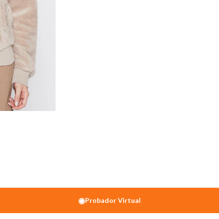
◉
Probador Virtual