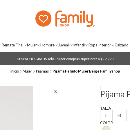
Remate Final
Mujer
Hombre
Juvenil
Infantil
Ropa Interior
Calzado
DESPACHO GRATIS solo RM por compras superiores a $29.990
Inicio
Mujer
Pijamas
Pijama Peludo Mujer Beige Familyshop
|
Pijama 
TALLA
L
M
COLOR