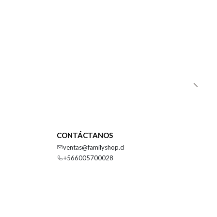
CONTÁCTANOS
ventas@familyshop.cl
+566005700028