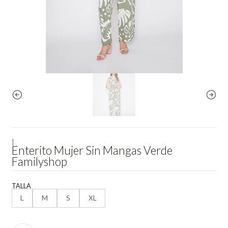
|
Enterito Mujer Sin Mangas Verde
Familyshop
TALLA
L
M
S
XL