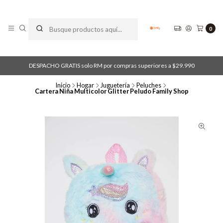
0
DESPACHO GRATIS solo RM por compras superiores a $29.990
Inicio
Hogar
Juguetería
Peluches
Cartera Niña Multicolor Glitter Peludo Family Shop