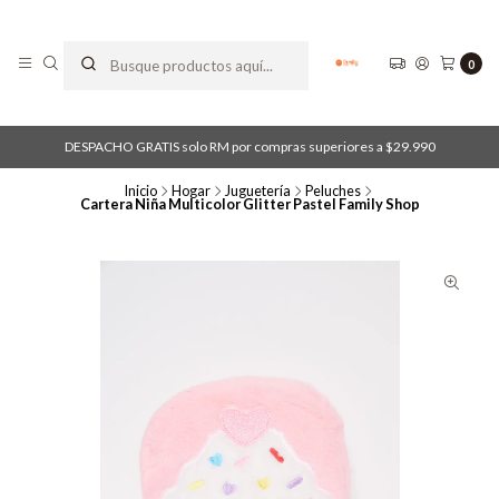
0
DESPACHO GRATIS solo RM por compras superiores a $29.990
Inicio
Hogar
Juguetería
Peluches
Cartera Niña Multicolor Glitter Pastel Family Shop