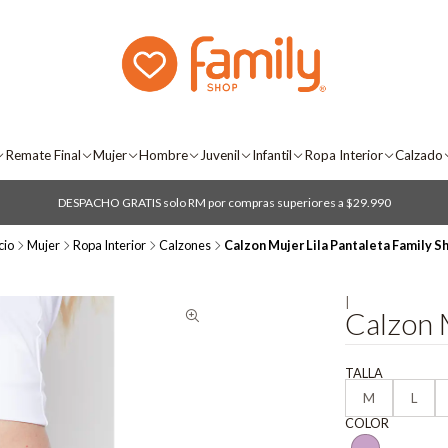
Remate Final
Mujer
Hombre
Juvenil
Infantil
Ropa Interior
Calzado
DESPACHO GRATIS solo RM por compras superiores a $29.990
cio
Mujer
Ropa Interior
Calzones
Calzon Mujer Lila Pantaleta Family S
|
Calzon 
TALLA
M
L
COLOR