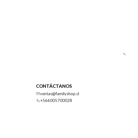
CONTÁCTANOS
ventas@familyshop.cl
+566005700028