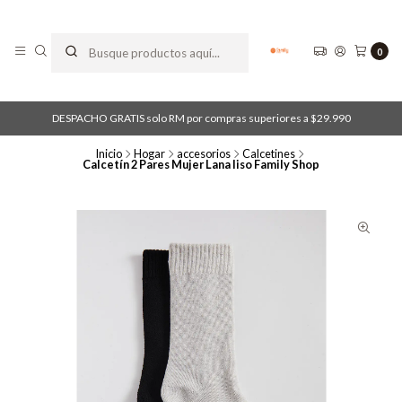
0
DESPACHO GRATIS solo RM por compras superiores a $29.990
Inicio
Hogar
accesorios
Calcetines
Calcetín 2 Pares Mujer Lana liso Family Shop