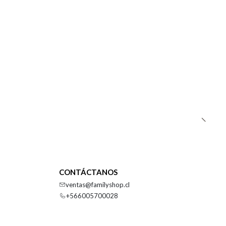
CONTÁCTANOS
ventas@familyshop.cl
+566005700028