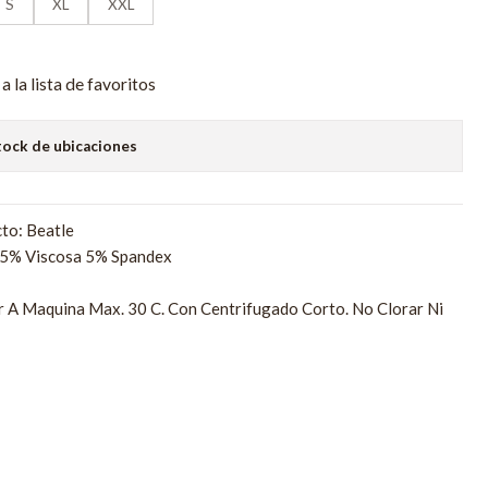
S
XL
XXL
a la lista de favoritos
tock de ubicaciones
to: Beatle
95% Viscosa 5% Spandex
r A Maquina Max. 30 C. Con Centrifugado Corto. No Clorar Ni