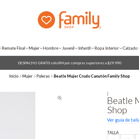
Remate Final
Mujer
Hombre
Juvenil
Infantil
Ropa Interior
Calzado
DESPACHO GRATIS solo RM por compras superiores a $29.990
Inicio
Mujer
Poleras
Beatle Mujer Crudo Canutón Family Shop
|
Beatle 
Shop
Ver guía de tall
TALLA