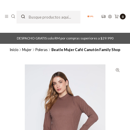
0
DESPACHO GRATIS solo RM por compras superiores a $29.990
Inicio
Mujer
Poleras
Beatle Mujer Café Canutón Family Shop