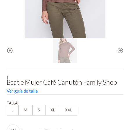
|
Beatle Mujer Café Canutón Family Shop
Ver guía de talla
TALLA
L
M
S
XL
XXL