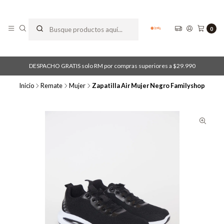
0
DESPACHO GRATIS solo RM por compras superiores a $29.990
Inicio
Remate
Mujer
Zapatilla Air Mujer Negro Familyshop