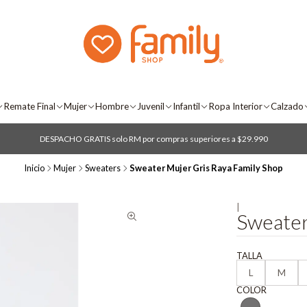
Remate Final
Mujer
Hombre
Juvenil
Infantil
Ropa Interior
Calzado
DESPACHO GRATIS solo RM por compras superiores a $29.990
Inicio
Mujer
Sweaters
Sweater Mujer Gris Raya Family Shop
|
Sweater
TALLA
L
M
COLOR