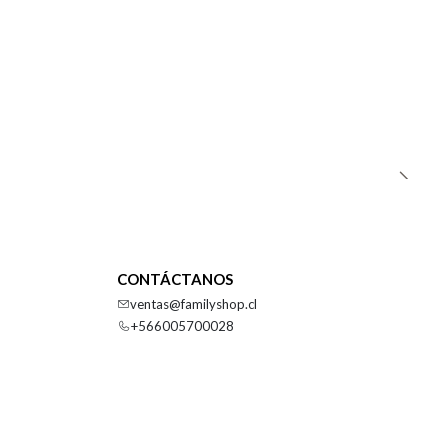
CONTÁCTANOS
ventas@familyshop.cl
+566005700028