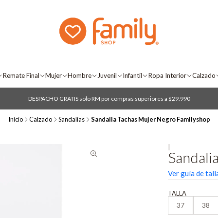
Remate Final
Mujer
Hombre
Juvenil
Infantil
Ropa Interior
Calzado
DESPACHO GRATIS solo RM por compras superiores a $29.990
Inicio
Calzado
Sandalias
Sandalia Tachas Mujer Negro Familyshop
|
Sandali
Ver guía de tall
TALLA
37
38