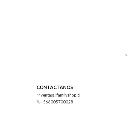
CONTÁCTANOS
ventas@familyshop.cl
+566005700028