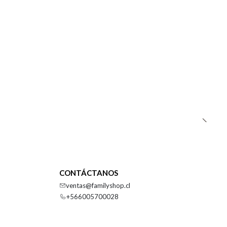
CONTÁCTANOS
ventas@familyshop.cl
+566005700028