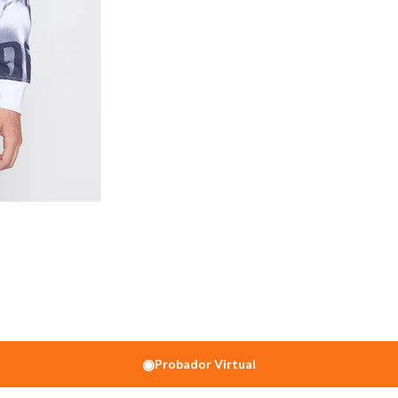
◉
Probador Virtual