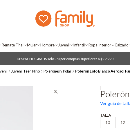
Remate Final
Mujer
Hombre
Juvenil
Infantil
Ropa Interior
Calzado
DESPACHO GRATIS solo RM por compras superiores a $29.990
venil
Juvenil Teen Niño
Polerones y Polar
Polerón Lolo Blanco Aerosol Fa
|
Polerón
Ver guía de tall
TALLA
10
12