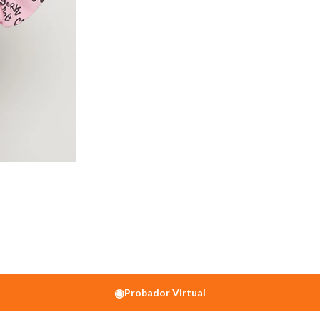
◉
Probador Virtual