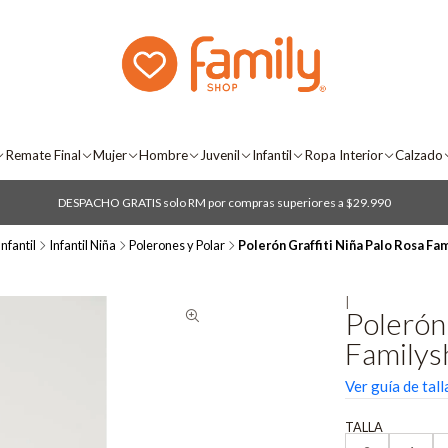
Remate Final
Mujer
Hombre
Juvenil
Infantil
Ropa Interior
Calzado
DESPACHO GRATIS solo RM por compras superiores a $29.990
Infantil
Infantil Niña
Polerones y Polar
Polerón Graffiti Niña Palo Rosa Fa
|
Polerón 
Familys
Ver guía de tall
TALLA