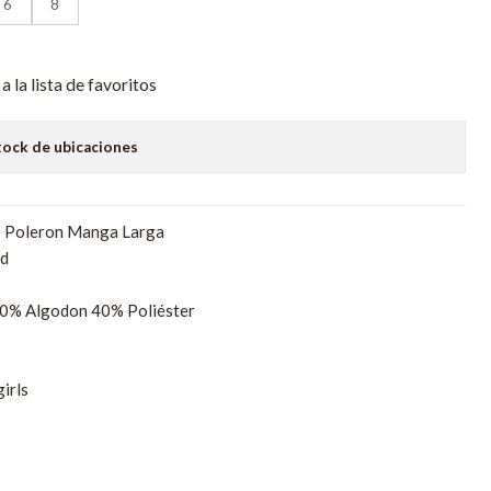
6
8
a la lista de favoritos
tock de ubicaciones
: Poleron Manga Larga
nd
60% Algodon 40% Poliéster
irls