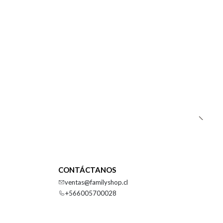
CONTÁCTANOS
ventas@familyshop.cl
+566005700028