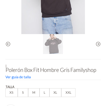
|
Polerón Box Fit Hombre Gris Familyshop
Ver guía de talla
TALLA
XS
S
M
L
XL
XXL