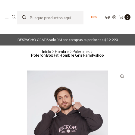
0
DESPACHO GRATIS solo RM por compras superiores a $29.990
Inicio
Hombre
Polerones
Polerón Box Fit Hombre Gris Familyshop