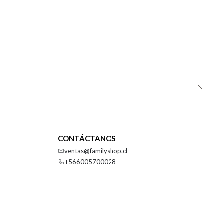
CONTÁCTANOS
ventas@familyshop.cl
+566005700028