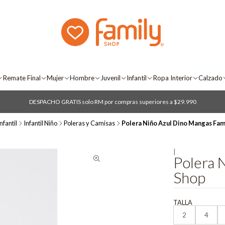
Remate Final
Mujer
Hombre
Juvenil
Infantil
Ropa Interior
Calzado
DESPACHO GRATIS solo RM por compras superiores a $29.990
nfantil
Infantil Niño
Poleras y Camisas
Polera Niño Azul Dino Mangas Fam
|
Polera 
Shop
TALLA
2
4