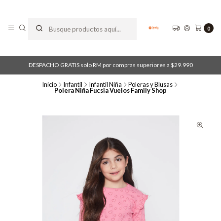
0
DESPACHO GRATIS solo RM por compras superiores a $29.990
Inicio
Infantil
Infantil Niña
Poleras y Blusas
Polera Niña Fucsia Vuelos Family Shop