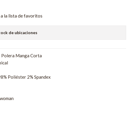
a la lista de favoritos
tock de ubicaciones
: Polera Manga Corta
ical
98% Poliéster 2% Spandex
erwoman