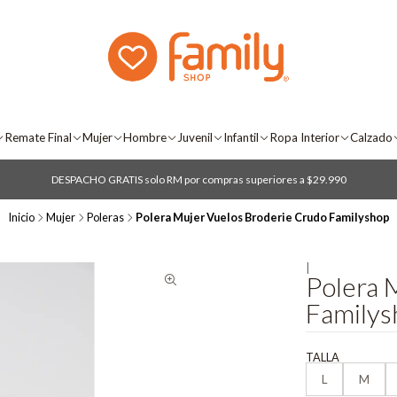
Remate Final
Mujer
Hombre
Juvenil
Infantil
Ropa Interior
Calzado
DESPACHO GRATIS solo RM por compras superiores a $29.990
Inicio
Mujer
Poleras
Polera Mujer Vuelos Broderie Crudo Familyshop
|
Polera 
Familys
TALLA
L
M