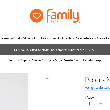
Remate Final
Mujer
Hombre
Juvenil
Infantil
Ropa Interior
Calzado
DESPACHO GRATIS solo RM por compras superiores a $29.990
Inicio
Mujer
Poleras
Polera Mujer Verde Canut Family Shop
|
Polera 
Ver guía de tall
TALLA
L
M