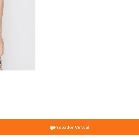
◉
Probador Virtual