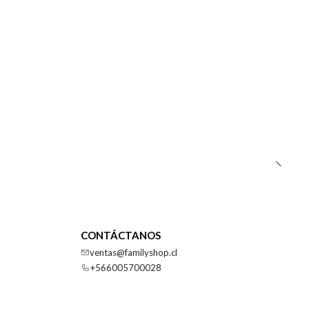
CONTÁCTANOS
ventas@familyshop.cl
+566005700028