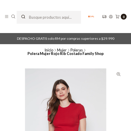
0
DESPACHO GRATIS solo RM por compras superiores a $29.990
Inicio
Mujer
Poleras
Polera Mujer Rojo Rib Costado Family Shop