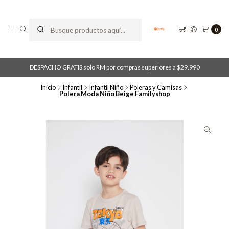
0
DESPACHO GRATIS solo RM por compras superiores a $29.990
Inicio
Infantil
Infantil Niño
Poleras y Camisas
Polera Moda Niño Beige Familyshop