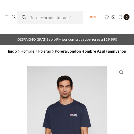
0
DESPACHO GRATIS solo RM por compras superiores a $29.990
Inicio
Hombre
Poleras
Polera London Hombre Azul Familyshop