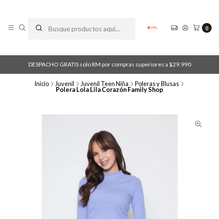
0
DESPACHO GRATIS solo RM por compras superiores a $29.990
Inicio
Juvenil
Juvenil Teen Niña
Poleras y Blusas
Polera Lola Lila Corazón Family Shop