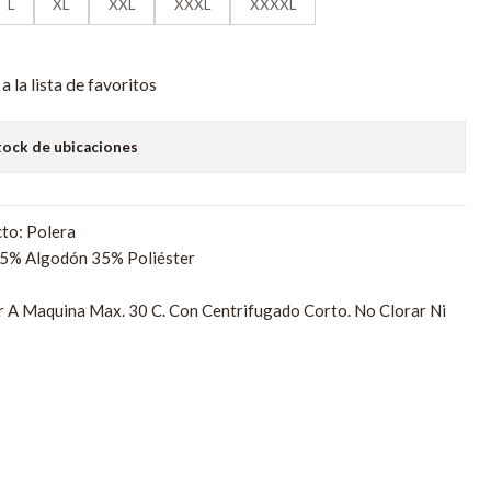
L
XL
XXL
XXXL
XXXXL
a la lista de favoritos
tock de ubicaciones
to: Polera
65% Algodón 35% Poliéster
r A Maquina Max. 30 C. Con Centrifugado Corto. No Clorar Ni