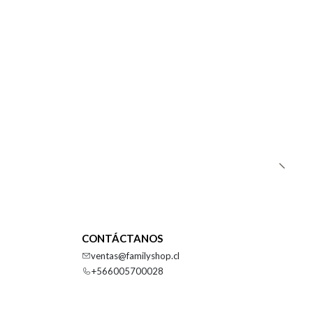
CONTÁCTANOS
ventas@familyshop.cl
+566005700028