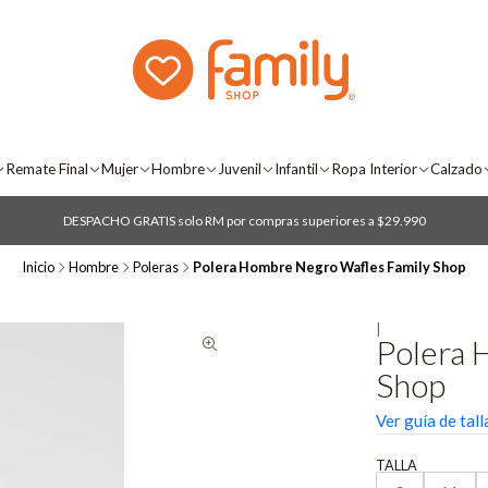
Remate Final
Mujer
Hombre
Juvenil
Infantil
Ropa Interior
Calzado
DESPACHO GRATIS solo RM por compras superiores a $29.990
Inicio
Hombre
Poleras
Polera Hombre Negro Wafles Family Shop
|
Polera 
Shop
Ver guía de tall
TALLA