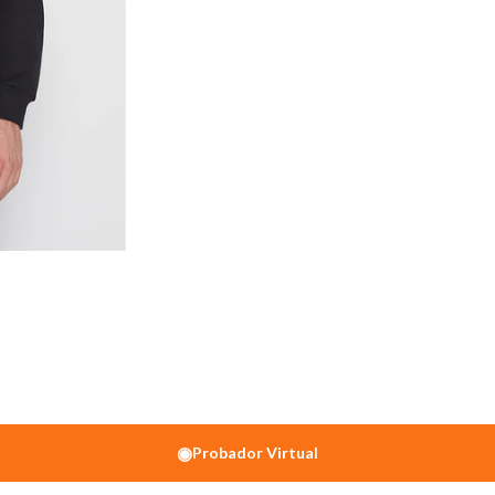
◉
Probador Virtual