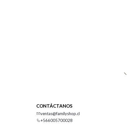
CONTÁCTANOS
ventas@familyshop.cl
+566005700028