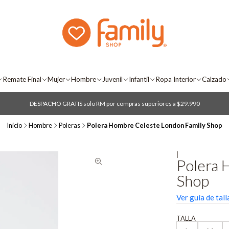
Remate Final
Mujer
Hombre
Juvenil
Infantil
Ropa Interior
Calzado
DESPACHO GRATIS solo RM por compras superiores a $29.990
Inicio
Hombre
Poleras
Polera Hombre Celeste London Family Shop
|
Polera 
Shop
Ver guía de tall
TALLA