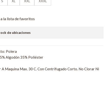
S
XL
XXL
XXXL
a la lista de favoritos
tock de ubicaciones
to: Polera
65% Algodón 35% Poliéster
r A Maquina Max. 30 C. Con Centrifugado Corto. No Clorar Ni