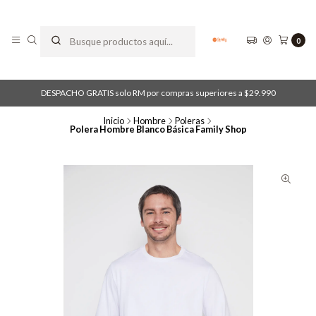
0
DESPACHO GRATIS solo RM por compras superiores a $29.990
Inicio
Hombre
Poleras
Polera Hombre Blanco Básica Family Shop