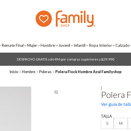
Remate Final
Mujer
Hombre
Juvenil
Infantil
Ropa Interior
Calzado
DESPACHO GRATIS solo RM por compras superiores a $29.990
Inicio
Hombre
Poleras
Polera Flock Hombre Azul Familyshop
|
Polera 
Ver guía de tall
TALLA
S
M