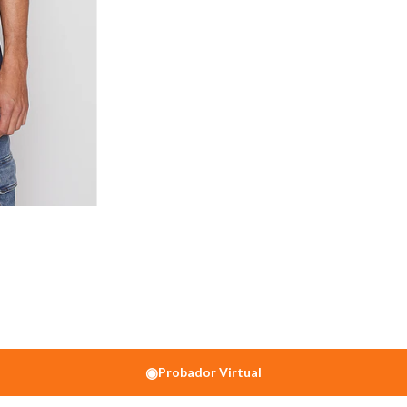
◉
Probador Virtual