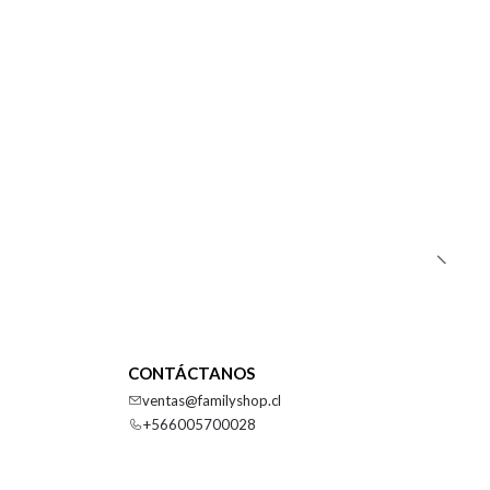
CONTÁCTANOS
ventas@familyshop.cl
+566005700028