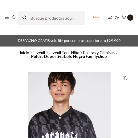
0
DESPACHO GRATIS solo RM por compras superiores a $29.990
Inicio
Juvenil
Juvenil Teen Niño
Poleras y Camisas
Polera Deportiva Lolo Negro Familyshop