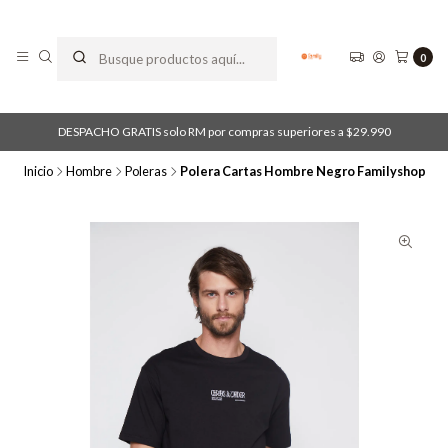
0
DESPACHO GRATIS solo RM por compras superiores a $29.990
Inicio
Hombre
Poleras
Polera Cartas Hombre Negro Familyshop