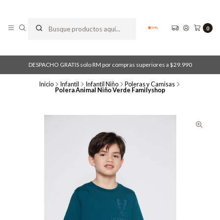
0
DESPACHO GRATIS solo RM por compras superiores a $29.990
Inicio
Infantil
Infantil Niño
Poleras y Camisas
Polera Animal Niño Verde Familyshop