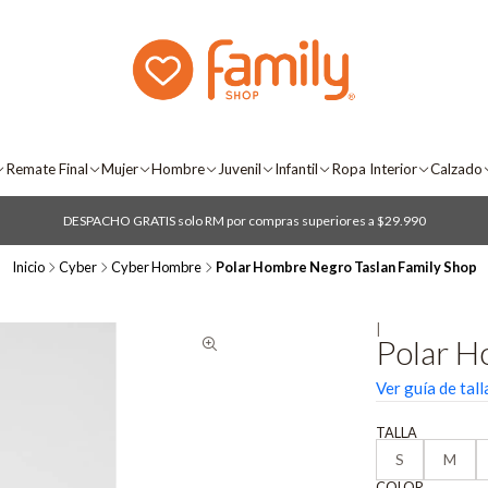
Remate Final
Mujer
Hombre
Juvenil
Infantil
Ropa Interior
Calzado
DESPACHO GRATIS solo RM por compras superiores a $29.990
Inicio
Cyber
Cyber Hombre
Polar Hombre Negro Taslan Family Shop
|
Polar H
Ver guía de tall
TALLA
S
M
COLOR