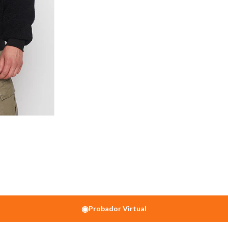
◉
Probador Virtual