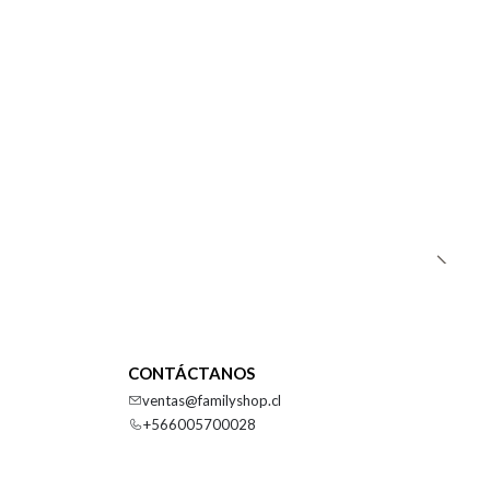
CONTÁCTANOS
ventas@familyshop.cl
+566005700028