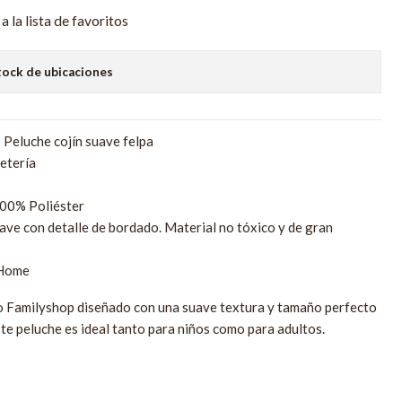
a la lista de favoritos
tock de ubicaciones
 Peluche cojín suave felpa
etería
00% Poliéster
uave con detalle de bordado. Material no tóxico y de gran
 Home
ro Familyshop diseñado con una suave textura y tamaño perfecto
ste peluche es ideal tanto para niños como para adultos.