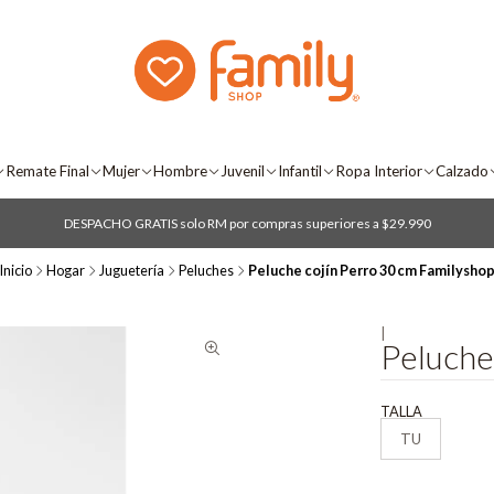
Remate Final
Mujer
Hombre
Juvenil
Infantil
Ropa Interior
Calzado
DESPACHO GRATIS solo RM por compras superiores a $29.990
Inicio
Hogar
Juguetería
Peluches
Peluche cojín Perro 30 cm Familysho
|
Peluche
TALLA
TU