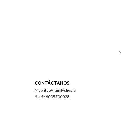
CONTÁCTANOS
ventas@familyshop.cl
+566005700028