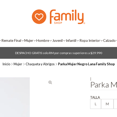
Remate Final
Mujer
Hombre
Juvenil
Infantil
Ropa Interior
Calzado
DESPACHO GRATIS solo RM por compras superiores a $29.990
Inicio
Mujer
Chaqueta y Abrigos
Parka Mujer Negro Lana Family Shop
|
Parka M
TALLA
L
M