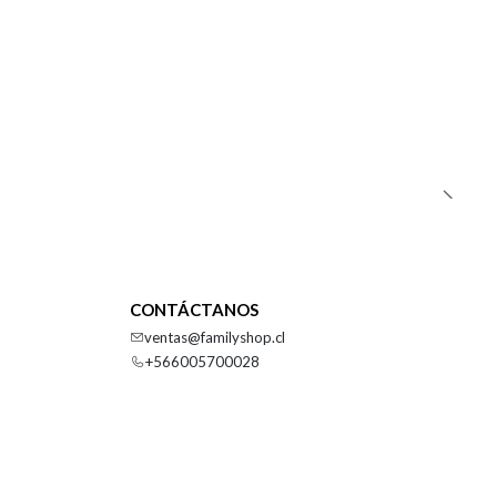
CONTÁCTANOS
ventas@familyshop.cl
+566005700028